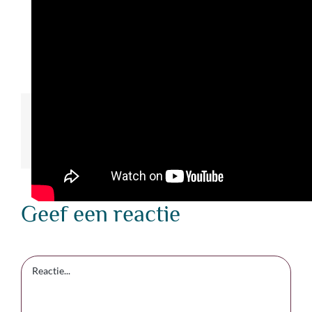
Deel deze post op jouw favoriet platform
Facebook
X
Reddit
LinkedIn
WhatsApp
Tumblr
Pinterest
Vk
Xing
E-
mail
Geef een reactie
Reactie