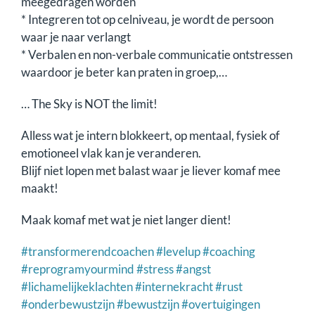
meegedragen worden
* Integreren tot op celniveau, je wordt de persoon
waar je naar verlangt
* Verbalen en non-verbale communicatie ontstressen
waardoor je beter kan praten in groep,…
… The Sky is NOT the limit!
Alless wat je intern blokkeert, op mentaal, fysiek of
emotioneel vlak kan je veranderen.
Blijf niet lopen met balast waar je liever komaf mee
maakt!
Maak komaf met wat je niet langer dient!
#transformerendcoachen
#levelup
#coaching
#reprogramyourmind
#stress
#angst
#lichamelijkeklachten
#internekracht
#rust
#onderbewustzijn
#bewustzijn
#overtuigingen