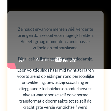
Ze houdt ervan om mensen véél verder te
brengen dan ze ooit voor mogelijk hielden.
Beleeft graag momenten vanuit passie,
vrijheid en enthousiasme.
Dit alles het liefst met een vreugdedansje.
Leen volgde sinds haar mid twintiger jaren
voortdurend opleidingen rond persoonlijke
ontwikkeling, bewustzijnscoaching en
diepgaande technieken op onderbewust
niveau waardoor ze zelf een enorme
transformatie doormaakte tot ze zelf de
krachtigste versie van zichzelf werd.