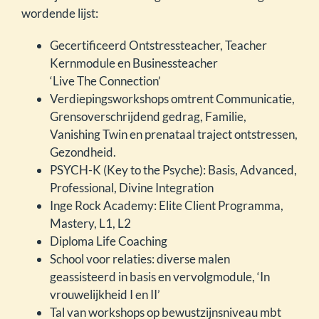
wordende lijst:
Gecertificeerd Ontstressteacher, Teacher
Kernmodule en Businessteacher
‘Live The Connection’
Verdiepingsworkshops omtrent Communicatie,
Grensoverschrijdend gedrag, Familie,
Vanishing Twin en prenataal traject ontstressen,
Gezondheid.
PSYCH-K (Key to the Psyche): Basis, Advanced,
Professional, Divine Integration
Inge Rock Academy: Elite Client Programma,
Mastery, L1, L2
Diploma Life Coaching
School voor relaties: diverse malen
geassisteerd in basis en vervolgmodule, ‘In
vrouwelijkheid I en II’
Tal van workshops op bewustzijnsniveau mbt