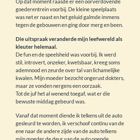
Op dat moment raasde er een oorverdovende
goederentrein voorbij. De kleine speelplaats
was net er naast en het geluid galmde immens
tegen de gebouwen en ging door merg en been.
Die uitspraak veranderde mijn leefwereld als
kleuter helemaal.
De fun en de speelsheid was voorbij. Ik werd
stil, introvert, onzeker, kwetsbaar, kreeg soms
ademnood en zeurde over tal van lichamelijke
kwalen. Mijn moeder bezocht ongerust dokters,
maar ze vonden nergens een oorzaak.
Tot de juf het al wenend toegaf, wat er die
bewuste middag gebeurd was.
Vanaf dat moment diende ik telkens uit de auto
gesleurd te worden, ik verschoof continu van de
ene naar de andere zijde van de auto telkens
mijn moeder de deur van de auto opende,