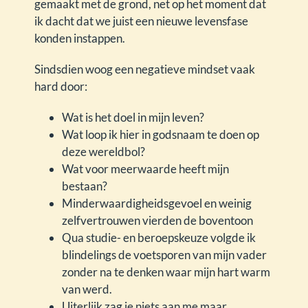
gemaakt met de grond, net op het moment dat
ik dacht dat we juist een nieuwe levensfase
konden instappen.
Sindsdien woog een negatieve mindset vaak
hard door:
Wat is het doel in mijn leven?
Wat loop ik hier in godsnaam te doen op
deze wereldbol?
Wat voor meerwaarde heeft mijn
bestaan?
Minderwaardigheidsgevoel en weinig
zelfvertrouwen vierden de boventoon
Qua studie- en beroepskeuze volgde ik
blindelings de voetsporen van mijn vader
zonder na te denken waar mijn hart warm
van werd.
Uiterlijk zag je niets aan me maar