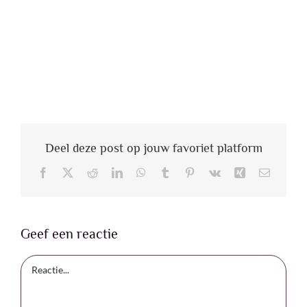
lopen met een slecht gevoel, piekergedachten,… zal je
je meteen beter voelen en met positievere vibes de
dag doorgaan. Je bent niet langer overgeleverd aan
je stressreacties maar je neemt zelf de leiding in
handen om er een betere versie van te maken.
Deel deze post op jouw favoriet platform
Facebook
X
Reddit
LinkedIn
WhatsApp
Tumblr
Pinterest
Vk
Xing
E-
mail
Geef een reactie
Reactie