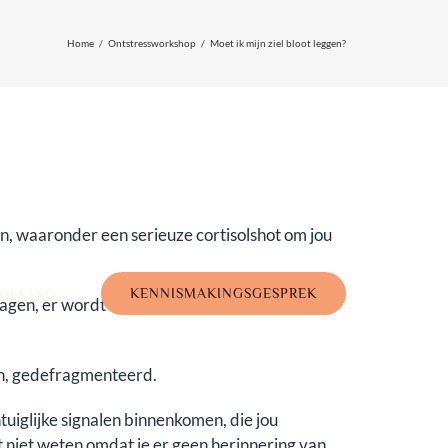
Home
Ontstressworkshop
Moet ik mijn ziel bloot leggen?
en, waaronder een serieuze cortisolshot om jou
KENNISMAKINGSGESPREK
GEVING
slagen, er wordt met andere woorden geen
en, gedefragmenteerd.
uiglijke signalen binnenkomen, die jou
it niet weten omdat je er geen herinnering van