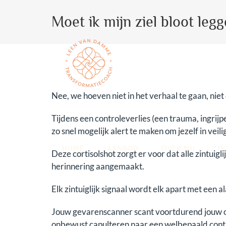
Skip
to
Moet ik mijn ziel bloot leg
content
Nee, we hoeven niet in het verhaal te gaan, niet 
Tijdens een controleverlies (een trauma, ingrij
zo snel mogelijk alert te maken om jezelf in veil
HOME
AANBOD
OVER MIJ
IN
Deze cortisolshot zorgt er voor dat alle zint
herinnering aangemaakt.
Elk zintuiglijk signaal wordt elk apart met e
Jouw gevarenscanner scant voortdurend jouw omg
onbewust capulteren naar een welbepaald control