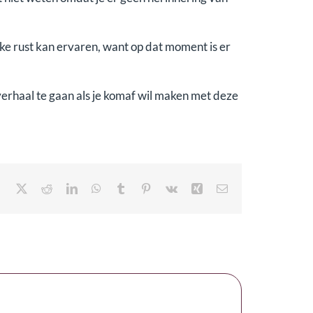
ke rust kan ervaren, want op dat moment is er
verhaal te gaan als je komaf wil maken met deze
Facebook
X
Reddit
LinkedIn
WhatsApp
Tumblr
Pinterest
Vk
Xing
E-
mail