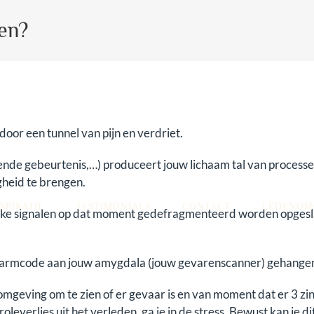
gen?
door een tunnel van pijn en verdriet.
pende gebeurtenis,…) produceert jouw lichaam tal van process
igheid te brengen.
SPIRATIE
TESTIMONIALS
CONTACT
LEDENOM
uiglijke signalen op dat moment gedefragmenteerd worden opge
en alarmcode aan jouw amygdala (jouw gevarenscanner) gehang
eving om te zien of er gevaar is en van moment dat er 3 zint
everlies uit het verleden, ga je in de stress. Bewust kan je d