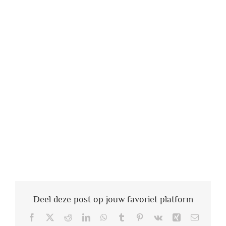
Werken enkel op bewust niveau (is slechts 5%
gedragsbepalend), of moet je vaak door een tunnel
van pijn en verdriet gaan, veel blablabla vertellen,
het helemaal herbeleven,… echter neutraliseer je
hiermee niet de stresstriggers die met een
alarmsignaal aan jouw amygdalae plakken (jouw
gevarenscanner) waardoor je de zaken niet tot in de
kern aanpakt.
De ‘5 minuten Focustool’ werkt op je volle 100% en je
hoeft niet eens in het verhaal te gaan om er definitief
komaf mee te maken.
Deel deze post op jouw favoriet platform
Facebook
X
Reddit
LinkedIn
WhatsApp
Tumblr
Pinterest
Vk
Xing
E-
mail