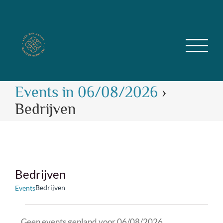
Skip
to
content
Events in 06/08/2026
›
Bedrijven
Bedrijven
Bedrijven
Events
Events
Geen events gepland voor 06/08/2026.