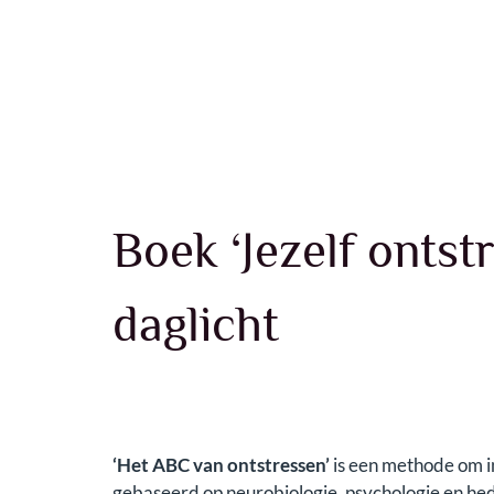
Boek ‘Jezelf ontst
daglicht
‘Het ABC van ontstressen’
is een methode om in
gebaseerd op neurobiologie, psychologie en he