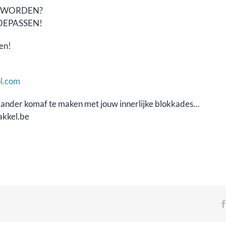
S WORDEN?
OEPASSEN!
gen!
l.com
gaander komaf te maken met jouw innerlijke blokkades…
akkel.be