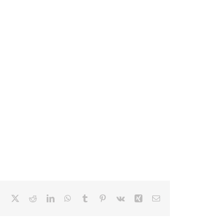
Facebook
X
Reddit
LinkedIn
WhatsApp
Tumblr
Pinterest
Vk
Xing
E-
mail