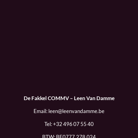
De Fakkel COMMV – Leen Van Damme
Email:
leen@leenvandamme.be
Tel:
+32 496 07 55 40
BTW: BE0777.278.024