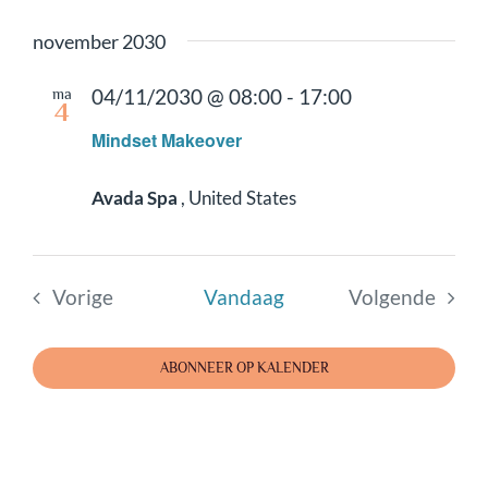
Events
Selecteer
wee
een
november 2030
Search
navi
datum.
ma
04/11/2030 @ 08:00
-
17:00
and
4
Mindset Makeover
Views
Avada Spa
, United States
Naviga
Vorige
Vandaag
Volgende
Events
Events
ABONNEER OP KALENDER