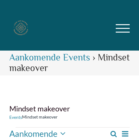
Skip
to
content
Aankomende Events
› Mindset
makeover
Mindset makeover
Mindset makeover
Events
Aankomende
Events
Eve
Zoeken
Lijst