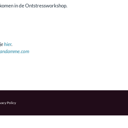
welkomen in de Ontstressworkshop.
 je
hier
.
vandamme.com
vacy Policy