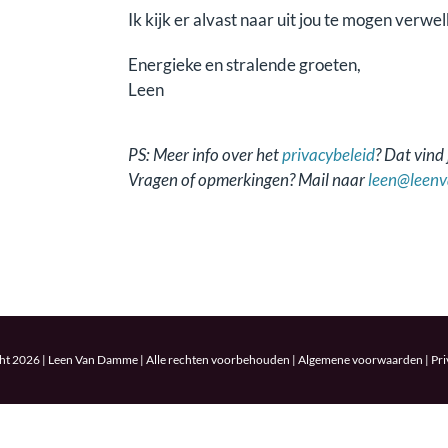
Ik kijk er alvast naar uit jou te mogen ver
Energieke en stralende groeten,
Leen
PS: Meer info over het
privacybeleid
? Dat vind
Vragen of opmerkingen? Mail naar
leen@leen
ht 2026 | Leen Van Damme | Alle rechten voorbehouden |
Algemene voorwaarden
|
Pri