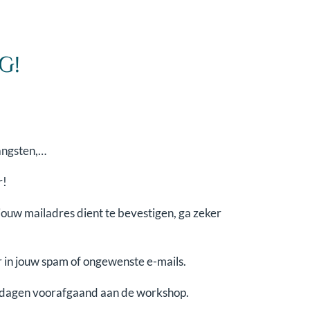
G!
 angsten,…
r!
jouw mailadres dient te bevestigen, ga zeker
er in jouw spam of ongewenste e-mails.
l dagen voorafgaand aan de worksh
op.