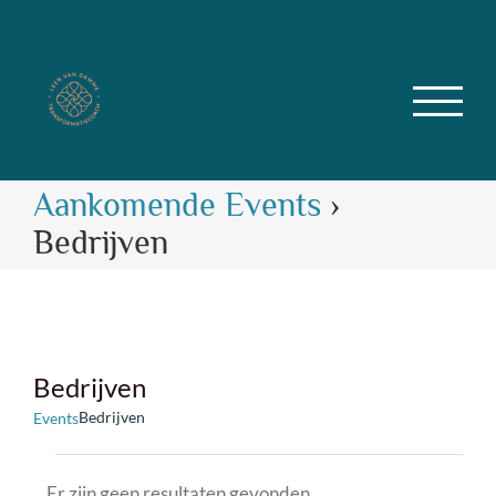
Skip
to
content
Aankomende Events
›
Bedrijven
Bedrijven
Bedrijven
Events
Events
Er zijn geen resultaten gevonden.